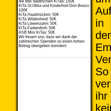
die drei städtischen KiTas: 150€
KiTa St.Otilia und Kinderhort Don Bosco:
Au
100€
KiTa Haarbrücken: 50€
KiTa Wildenheid: 50€
in
KiTa Löwenzahn: 50€
KiTa Farbenfroh: 50€
de
ASB Mini KiTas: 50€
Wir freuen uns, dass wir dank der
zahlreichen Spenden so einen hohen
Ema
Betrag übergeben konnten!
Ver
So
ver
ihr
kei