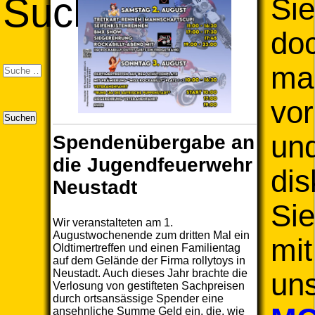
Suchen
Sie
do
ma
vor
Suchen
un
Spendenübergabe an
die Jugendfeuerwehr
dis
Neustadt
Sie
Wir veranstalteten am 1.
Augustwochenende zum dritten Mal ein
mit
Oldtimertreffen und einen Familientag
auf dem Gelände der Firma rollytoys in
Neustadt. Auch dieses Jahr brachte die
un
Verlosung von gestifteten Sachpreisen
durch ortsansässige Spender eine
ansehnliche Summe Geld ein, die, wie