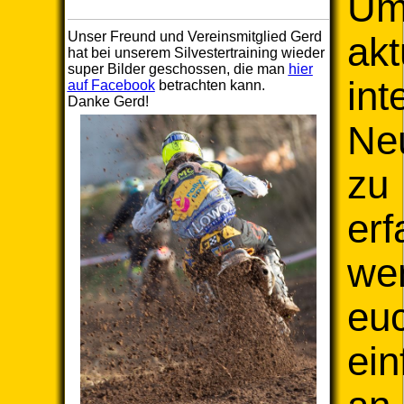
U
Unser Freund und Vereinsmitglied Gerd
akt
hat bei unserem Silvestertraining wieder
super Bilder geschossen, die man
hier
int
auf Facebook
betrachten kann.
Danke Gerd!
Neu
zu
erf
we
eu
ein