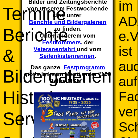
Bilder und Zeitungsberichte
im
Termine
von unserem Festwochende
sind unter
AD
Berichte und Bildergalerien
Berichte
zu finden.
e.V
Unter anderem vom
Festkommers
, der
ist
&
Veteranenfahrt
und vom
Seifenkistenrennen
.
au
Das ganze
Festprogramm
Bildergalerien
gibt's links im Menü unter "100
auf
Jahre MCN".
Historie
Fa
ver
Service
Sc