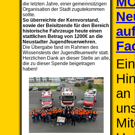
M
die letzten Jahre, einer gemeinnützigen
Organisation der Stadt zugutekommen
Ne
sollte.
So überreichte der Kernvorstand,
sowie der Beisitzende für den Bereich
au
historische Fahrzeuge heute einen
stattlichen Betrag von 1200€ an die
Fa
Neustadter Jugendfeuerwehren.
Die Übergabe fand im Rahmen des
Wissenstests der Jugendfeuerwehr statt.
Herzlichen Dank an dieser Stelle an alle,
Ein
die zu dieser Spende beigetragen
haben!
Hi
an
un
Mit