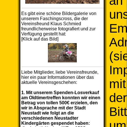
an
un
Es gibt eine schöne Bildergalerie von
unserem Faschingscross, die der
Vereinsfreund Klaus Schmied
Ema
freundlicherweise fotografiert und zur
Verfügung gestellt hat:
Ad
[Klick auf das Bild]
(si
Im
Liebe Mitglieder, liebe Vereinsfreunde,
hier ein paar Informationen über das
mit
aktuelle Vereinsgeschehen:
1. Mit unserem Spenden-Losverkauf
der
am Oldtimertreffen konnten wir einen
Betrag von tollen 500€ erzielen, den
Bit
wir in Absprache mit der Stadt
Neustadt wie folgt an die
verschiedenen Neustadter
um
Kindergärten gespendet haben: