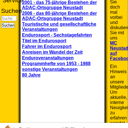
Service
Sie
2001 - das 75-jährige Bestehen der
doch
ADAC-Ortsgruppe Neustadt
Suchen
mal
2006 - das 80-jährige Bestehen der
vorbei
ADAC-Ortsgruppe Neustadt
und
Touristische und gesellschaftliche
Suchen
diskutie
Veranstaltungen
Sie mit
Endurosport - Sechstagefahrten
uns
Titel im Endurosport
MC
Fahrer im Endurosport
Neustad
Anreisen im Wandel der Zeit
auf
Enduroveranstaltungen
Facebo
Programmhefte von 1953 - 1988
Ein
sonstige Veranstaltungen
Hinweis
80 Jahre
an
unsere
Mitgliede
Um
aktuelle,
interne
Neuigkei
zu
erfahren
wendet