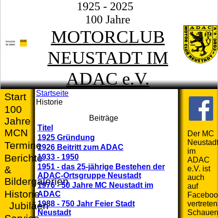
1925 - 2025
100 Jahre
MOTORCLUB
NEUSTADT IM
ADAC e.V.
Startseite
Start
Historie
100
Beiträge
Jahre
Titel
MCN
Der MC
1925 Gründung
Neustad
Termine
1926 Beitritt zum ADAC
im
Berichte
1933 - 1950
ADAC
1951 - das 25-jährige Bestehen der
&
e.V. ist
ADAC-Ortsgruppe Neustadt
auch
Bildergalerien
1976 - 50 Jahre MC Neustadt im
auf
Historie
ADAC
Faceboo
1988 - 750 Jahr Feier Stadt
vertreten
Jubiläen
Neustadt
Schaue