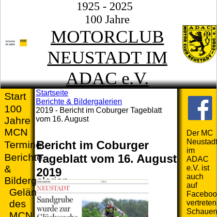
1925 - 2025
100 Jahre
MOTORCLUB
NEUSTADT IM
ADAC e.V.
Startseite
Start
Berichte & Bildergalerien
100
2019 - Bericht im Coburger Tageblatt
vom 16. August
Jahre
MCN
Der MC
Neustad
Bericht im Coburger
Termine
im
Berichte
Tageblatt vom 16. August
ADAC
&
e.V. ist
2019
auch
Bildergalerien
auf
Geländefahrten
Faceboo
des
vertreten
Schaue
MCN