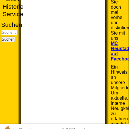
Sie
Historie
doch
mal
Service
vorbei
und
Suchen
diskutie
Sie mit
uns
Suchen
MC
Neustad
auf
Facebo
Ein
Hinweis
an
unsere
Mitgliede
Um
aktuelle,
interne
Neuigkei
zu
erfahren
wendet