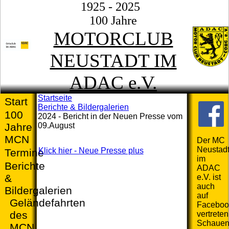
1925 - 2025
100 Jahre
MOTORCLUB
NEUSTADT IM
ADAC e.V.
Startseite
Start
Berichte & Bildergalerien
100
2024 - Bericht in der Neuen Presse vom
09.August
Jahre
MCN
Der MC
Neustad
Klick hier - Neue Presse plus
Termine
im
Berichte
ADAC
&
e.V. ist
auch
Bildergalerien
auf
Geländefahrten
Faceboo
des
vertreten
Schaue
MCN