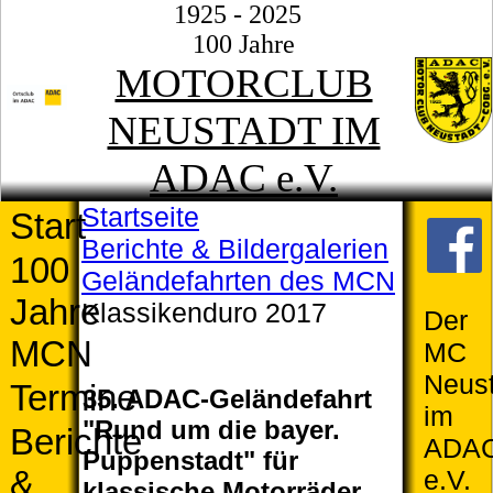
1925 - 2025
100 Jahre
MOTORCLUB
NEUSTADT IM
ADAC e.V.
Startseite
Start
Berichte & Bildergalerien
100
Geländefahrten des MCN
Jahre
Klassikenduro 2017
Der
MCN
MC
Neust
Termine
35. ADAC-Geländefahrt
im
"Rund um die bayer.
Berichte
ADA
Puppenstadt" für
&
e.V.
klassische Motorräder