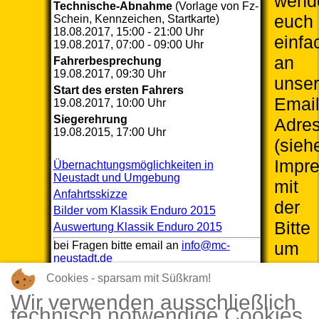
wend
Technische-Abnahme
(Vorlage von Fz-
euch
Schein, Kennzeichen, Startkarte)
18.08.2017, 15:00 - 21:00 Uhr
einfa
19.08.2017, 07:00 - 09:00 Uhr
an
Fahrerbesprechung
19.08.2017, 09:30 Uhr
unse
Start des ersten Fahrers
Email
19.08.2017, 10:00 Uhr
Siegerehrung
Adre
19.08.2015, 17:00 Uhr
(sieh
Impr
Übernachtungsmöglichkeiten in
Neustadt und Umgebung
mit
Anfahrtsskizze
der
Bilder vom Klassik Enduro 2015
Bitte
Auswertung Klassik Enduro 2015
um
bei Fragen bitte email an
info@mc-
neustadt.de
Aufn
Cookies - sparsam mit Süßkram!
in
Wir verwenden ausschließlich
den
technisch notwendige Cookies.