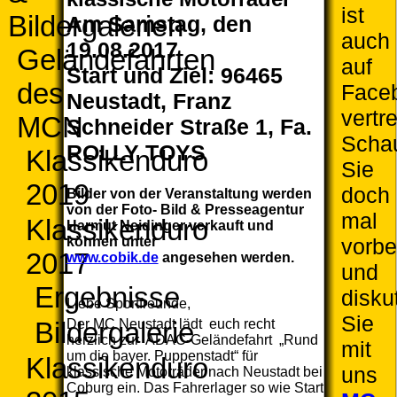
ist
Bildergalerien
Am Samstag, den
auch
19.08.2017
Geländefahrten
auf
Start und Ziel: 9
6465
des
Face
Neustadt, Franz
vertr
MCN
Schneider Straße 1, Fa.
Scha
ROLLY TOYS
Klassikenduro
Sie
2019
doch
Bilder von der Veranstaltung werden
von der Foto- Bild & Presseagentur
mal
Klassikenduro
Harmut Neidinger verkauft und
können unter
vorbe
2017
www.cobik.de
angesehen werden.
und
Ergebnisse
disku
Liebe Sportfreunde,
Sie
Der MC Neustadt lädt euch recht
Bildergalerie
herzlich zur ADAC-Geländefahrt „Rund
mit
um die bayer. Puppenstadt“ für
Klassikenduro
uns
klassische Motorräder nach Neustadt bei
Coburg ein. Das Fahrerlager so wie Start